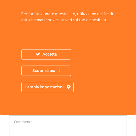
Share This Story, Choose Your Platform!
Per far funzionare questo sito, utilizziamo dei file di
dati chiamati cookies salvati sul tuo dispositivo.
Facebook
Twitter
Reddit
LinkedIn
WhatsApp
Tumblr
Pinterest
Vk
Email
Scritto da:
Accetta
Scopri di più
Cambia impostazioni
Scrivi un commento
Commento