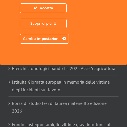
l’unione di una solida organizzazione aziendale e di
Accetta
software cloud all’avanguardia.
Scopri di più
ARTICOLI RECENTI
Cambia impostazioni
Naspi in caso di violenza di genere, note Ministero
Lavoro e Inps
Elenchi cronologici bando Isi 2025 Asse 5 agricoltura
Istituita Giornata europea in memoria delle vittime
degli incidenti sul lavoro
Borsa di studio tesi di laurea materie Ilo edizione
2026
Fondo sostegno famiglie vittime gravi infortuni sul