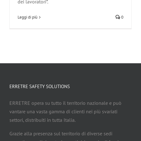
dei lavoratori”.
Leggi di più
0
ERRETRE SAFETY SOLUTIONS
ERRETRE opera su tutto il territorio nazionale e può
vantare una vasta gamma di clienti nei più svariati
settori, distribuiti in tutta Italia.
Grazie alla presenza sul territorio di diverse sedi