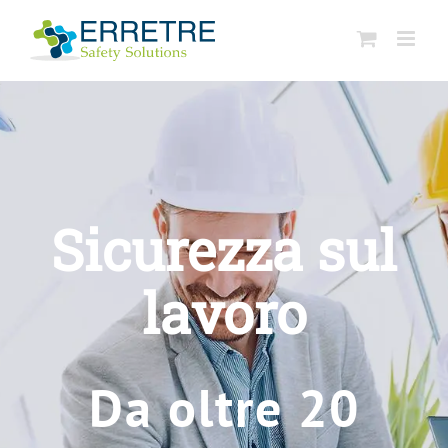
Salta
al
contenuto
Sicurezza sul
lavoro
Da oltre 20