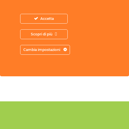
dall’allegato II dell’Accordo Stato Regioni
del 7 luglio 2016 e con il monitoraggio
Accetta
continuo del processo formativo. I corsi
sono tenuti da docenti con esperienza
Scopri di più
pluriennale nella formazione e un tutor
online è a disposizione per assistenza o
Cambia impostazioni
supporto didattico. L’attestato è valido per
la formazione ai sensi dell’Accordo Stato-
Regioni del 7/7/2016.