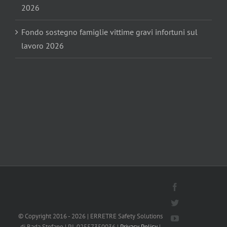
2026
Fondo sostegno famiglie vittime gravi infortuni sul
lavoro 2026
Facebook
Twitter
© Copyright 2016 -
2026 | ERRETRE Safety Solutions
YouTube
di Rada Stefano | P.I. 02557350036 |
Privacy Policy
|