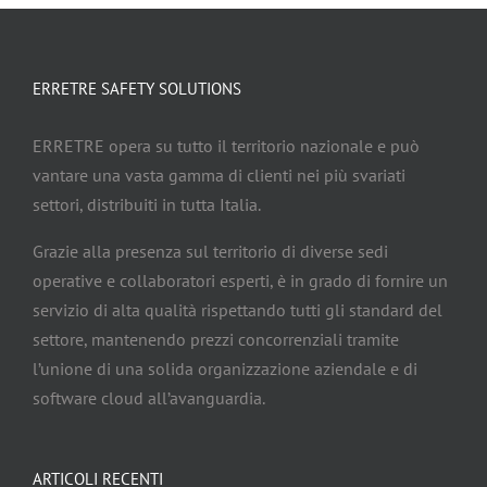
ERRETRE SAFETY SOLUTIONS
ERRETRE opera su tutto il territorio nazionale e può
vantare una vasta gamma di clienti nei più svariati
settori, distribuiti in tutta Italia.
Grazie alla presenza sul territorio di diverse sedi
operative e collaboratori esperti, è in grado di fornire un
servizio di alta qualità rispettando tutti gli standard del
settore, mantenendo prezzi concorrenziali tramite
l’unione di una solida organizzazione aziendale e di
software cloud all’avanguardia.
ARTICOLI RECENTI