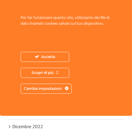
Agosto 2023
Per far funzionare questo sito, utilizziamo dei file di
dati chiamati cookies salvati sul tuo dispositivo.
Luglio 2023
Giugno 2023
Maggio 2023
Accetta
Aprile 2023
Scopri di più
Marzo 2023
Cambia impostazioni
Febbraio 2023
Gennaio 2023
Dicembre 2022