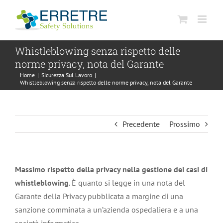
Salta
al
contenuto
Whistleblowing senza rispetto delle
norme privacy, nota del Garante
Home
|
Sicurezza Sul Lavoro
|
Whistleblowing senza rispetto delle norme privacy, nota del Garante
Precedente
Prossimo
Massimo rispetto della privacy nella gestione dei casi di
whistleblowing
. È quanto si legge in una nota del
Garante della Privacy pubblicata a margine di una
sanzione comminata a un’azienda ospedaliera e a una