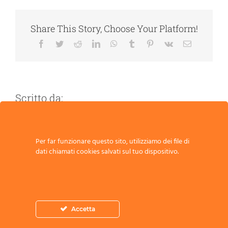
Share This Story, Choose Your Platform!
Facebook
Twitter
Reddit
LinkedIn
WhatsApp
Tumblr
Pinterest
Vk
Email
Scritto da:
Per far funzionare questo sito, utilizziamo dei file di
dati chiamati cookies salvati sul tuo dispositivo.
Scrivi un commento
Commento
Accetta