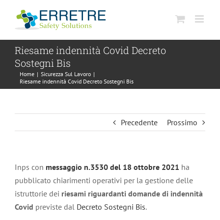
Salta
al
contenuto
Riesame indennità Covid Decreto
Sostegni Bis
Home
|
Sicurezza Sul Lavoro
|
Riesame indennità Covid Decreto Sostegni Bis
Precedente
Prossimo
Inps con
messaggio n.3530 del 18 ottobre 2021
ha
pubblicato chiarimenti operativi per la gestione delle
istruttorie dei
riesami riguardanti domande di indennità
Covid
previste dal
Decreto Sostegni Bis
.