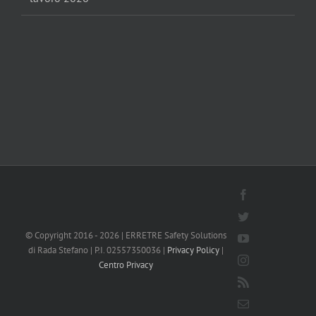
Facebook
Twitter
© Copyright 2016 -
2026 | ERRETRE Safety Solutions
YouTube
di Rada Stefano | P.I. 02557350036 |
Privacy Policy
|
Instagram
Centro Privacy
Rss
Email