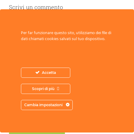
Scrivi un commento
Commento
Per far funzionare questo sito, utilizziamo dei file di
dati chiamati cookies salvati sul tuo dispositivo.
Accetta
Scopri di più
Acconsento all’archiviazione dei miei
Cambia impostazioni
dati secondo l’Informativa sulla Privacy