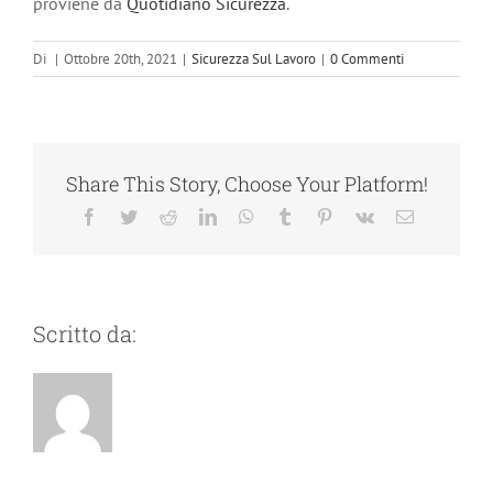
proviene da
Quotidiano Sicurezza
.
Di
|
Ottobre 20th, 2021
|
Sicurezza Sul Lavoro
|
0 Commenti
Share This Story, Choose Your Platform!
Facebook
Twitter
Reddit
LinkedIn
WhatsApp
Tumblr
Pinterest
Vk
Email
Scritto da: