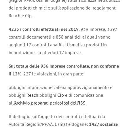
(Regioni/PPA, Usmaf, dogane) sulla sicurezza nell’utilizzo
dei prodotti chimici e sull’applicazione dei regolamenti
Reach e Clp.
4235 i controlli effettuati nel 2019
, 939 imprese, 3397
controlli documentali e 838 analitici, ai quali vanno
aggiunti 17 controlli analitici Usmaf su prodotti in
importazione, su ulteriori 17 imprese.
Sul totale delle 956 imprese controllate, non conforme
il 12%
, 227 le violazioni, in gran parte:
obblighi informazione catena approvvigionamento e
obblighi
Reach;
obblighi
Clp
e di comunicazione
all’
Archivio preparati pericolosi dell’ISS
.
Il dettaglio sull’oggetto dei controlli effettuati da
Autorità Regioni/PP.AA, Usmaf e dogane:
1427 sostanze