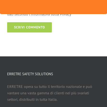
Acconsento all’archiviazione dei miei
dati secondo l’Informativa sulla Privacy
ERRETRE SAFETY SOLUTIONS
ERRETRE opera su tutto il territorio nazionale e può
vantare una vasta gamma di clienti nei più svariati
settori, distribuiti in tutta Italia.