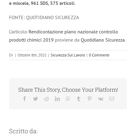
e miscele, 961 SDS, 575 articoli
.
FONTE: QUOTIDIANO SICUREZZA
L’articolo
Rendicontazione piano nazionale controllo
prodotti chimici 2019
proviene da
Quotidiano Sicurezza
.
Di
|
Ottobre 8th, 2021
|
Sicurezza Sul Lavoro
|
0 Commenti
Share This Story, Choose Your Platform!
Facebook
Twitter
Reddit
LinkedIn
WhatsApp
Tumblr
Pinterest
Vk
Email
Scritto da: