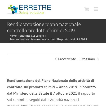
Salta
al
contenuto
Rendicontazione piano nazionale
controllo prodotti chimici 2019
Home
|
Sicurezza Sul Lavoro
|
Rendicontazione piano nazionale controllo prodotti chimici 2019
Precedente
Prossimo
Rendicontazione del Piano Nazionale delle attività di
controllo sui prodotti chimici – Anno 2019
.
Pubblicato
dal Ministero della Salute il 7 ottobre 2021
il rapporto
sui controlli eseguiti dalle Autorità nazionali