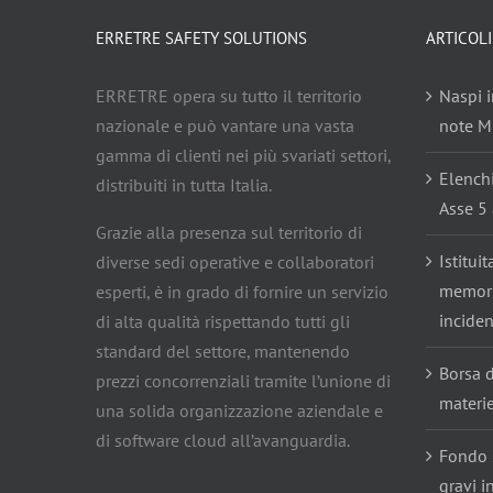
ERRETRE SAFETY SOLUTIONS
ARTICOLI
ERRETRE opera su tutto il territorio
Naspi i
nazionale e può vantare una vasta
note Mi
gamma di clienti nei più svariati settori,
Elench
distribuiti in tutta Italia.
Asse 5 
Grazie alla presenza sul territorio di
Istitui
diverse sedi operative e collaboratori
memoria
esperti, è in grado di fornire un servizio
inciden
di alta qualità rispettando tutti gli
standard del settore, mantenendo
Borsa d
prezzi concorrenziali tramite l’unione di
materi
una solida organizzazione aziendale e
di software cloud all’avanguardia.
Fondo 
gravi i