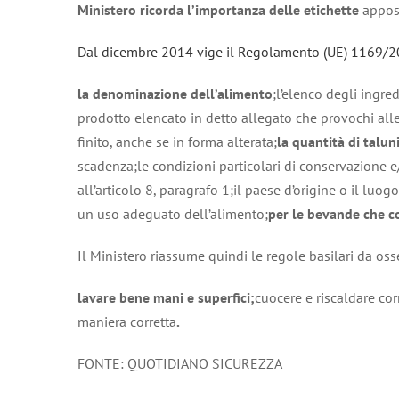
Ministero ricorda l’importanza delle etichette
appost
Dal dicembre 2014 vige il Regolamento (UE) 1169/
la denominazione dell’alimento
;l’elenco degli ingre
prodotto elencato in detto allegato che provochi all
finito, anche se in forma alterata;
la quantità di talun
scadenza;le condizioni particolari di conservazione e/
all’articolo 8, paragrafo 1;il paese d’origine o il luog
un uso adeguato dell’alimento;
per le bevande che co
Il Ministero riassume quindi le regole basilari da os
lavare bene mani e superfici;
cuocere e riscaldare cor
maniera corretta
.
FONTE: QUOTIDIANO SICUREZZA