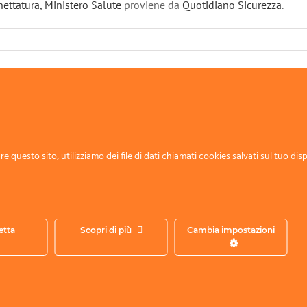
hettatura, Ministero Salute
proviene da
Quotidiano Sicurezza
.
e questo sito, utilizziamo dei file di dati chiamati cookies salvati sul tuo disp
etta
Scopri di più
Cambia impostazioni