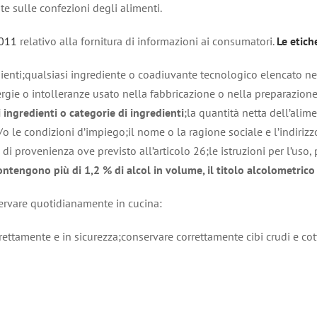
e sulle confezioni degli alimenti.
2011
relativo alla fornitura di informazioni ai consumatori.
Le etic
dienti;qualsiasi ingrediente o coadiuvante tecnologico elencato ne
ergie o intolleranze usato nella fabbricazione o nella preparazion
i ingredienti o categorie di ingredienti
;la quantità netta dell’alim
o le condizioni d’impiego;il nome o la ragione sociale e l’indirizzo
o di provenienza ove previsto all’articolo 26;le istruzioni per l’uso,
ntengono più di 1,2 % di alcol in volume, il titolo alcolometrico
servare quotidianamente in cucina:
rettamente e in sicurezza;conservare correttamente cibi crudi e cott