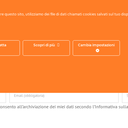
e questo sito, utilizziamo dei file di dati chiamati cookies salvati sul tuo disp
etta
Scopri di più
Cambia impostazioni
onsento all’archiviazione dei miei dati secondo l’Informativa sulla