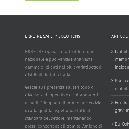
ERRETRE SAFETY SOLUTIONS
ARTICOLI
ERRETRE opera su tutto il territorio
Istitui
nazionale e può vantare una vasta
memoria
gamma di clienti nei più svariati settori,
inciden
distribuiti in tutta Italia.
Borsa d
Grazie alla presenza sul territorio di
materi
diverse sedi operative e collaboratori
Fondo 
esperti, è in grado di fornire un servizio
gravi i
di alta qualità rispettando tutti gli
standard del settore, mantenendo
Eu-Osha
prezzi concorrenziali tramite l’unione di