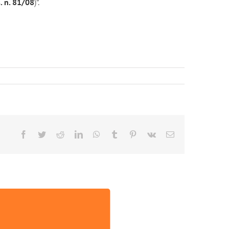
. n. 81/08
)”.
Facebook
Twitter
Reddit
LinkedIn
WhatsApp
Tumblr
Pinterest
Vk
Email