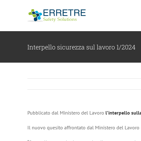
Salta
al
contenuto
Interpello sicurezza sul lavoro 1/2024
Pubblicato dal Ministero del Lavoro
l’interpello sul
Il nuovo quesito affrontato dal Ministero del Lavoro 