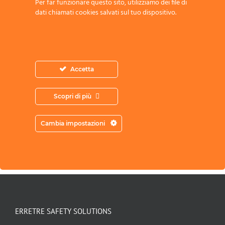
Per far funzionare questo sito, utilizziamo dei file di
dati chiamati cookies salvati sul tuo dispositivo.
Accetta
Acconsento all’archiviazione dei miei
dati secondo l’Informativa sulla Privacy
Scopri di più
Cambia impostazioni
ERRETRE SAFETY SOLUTIONS