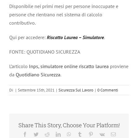
Disponibile nei primi mesi per persone inoccupate e
persone che rientrano nel sistema di calcolo
contributivo.
Qui per accedere:
Riscatto Laurea – Simulatore
.
FONTE: QUOTIDIANO SICUREZZA
L’articolo
Inps, simulatore online riscatto laurea
proviene
da
Quotidiano Sicurezza
.
Di
|
Settembre 15th, 2021
|
Sicurezza Sul Lavoro
|
0 Commenti
Share This Story, Choose Your Platform!
Facebook
Twitter
Reddit
LinkedIn
WhatsApp
Tumblr
Pinterest
Vk
Email