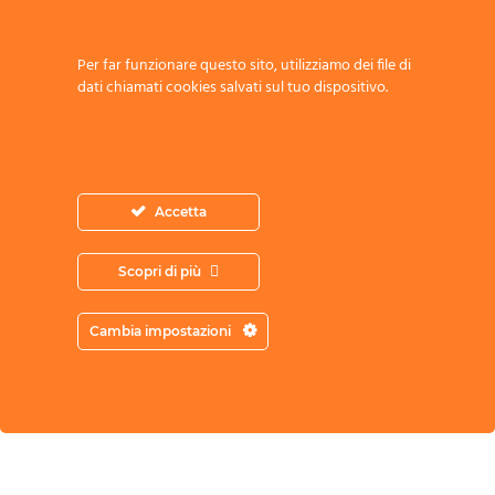
Per far funzionare questo sito, utilizziamo dei file di
dati chiamati cookies salvati sul tuo dispositivo.
Accetta
Scopri di più
Acconsento all’archiviazione dei miei
dati secondo l’Informativa sulla Privacy
Cambia impostazioni