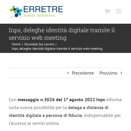
Salta
al
contenuto
Inps, deleghe identità digitale tramite il
servizio web meeting
Home
|
Sicurezza Sul Lavoro
|
Inps, deleghe identità digitale tramite il servizio web meeting
Precedente
Prossimo
Con
messaggio n.3026 del 1° agosto 2022 Inps
informa
sulla nuova possibilità per la
delega a distanza di
identità digitale a persona di fiducia
, indispensabile per
l’accesso ai servizi online.