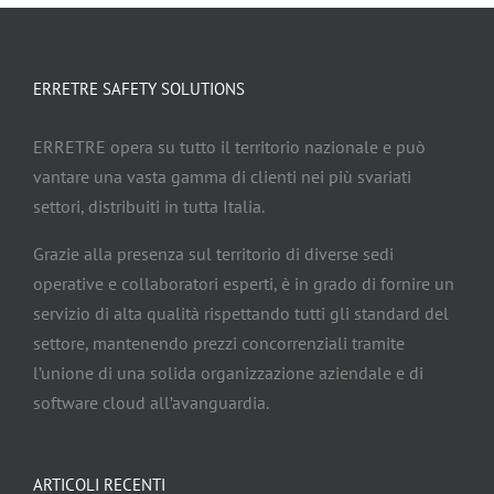
ERRETRE SAFETY SOLUTIONS
ERRETRE opera su tutto il territorio nazionale e può
vantare una vasta gamma di clienti nei più svariati
settori, distribuiti in tutta Italia.
Grazie alla presenza sul territorio di diverse sedi
operative e collaboratori esperti, è in grado di fornire un
servizio di alta qualità rispettando tutti gli standard del
settore, mantenendo prezzi concorrenziali tramite
l’unione di una solida organizzazione aziendale e di
software cloud all’avanguardia.
ARTICOLI RECENTI