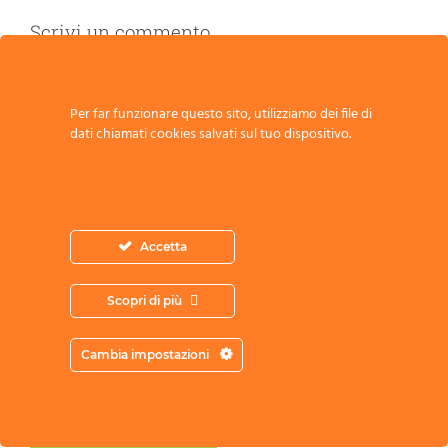
Scrivi un commento
Commento
Per far funzionare questo sito, utilizziamo dei file di
dati chiamati cookies salvati sul tuo dispositivo.
Accetta
Scopri di più
Cambia impostazioni
Acconsento all’archiviazione dei miei
dati secondo l’Informativa sulla Privacy