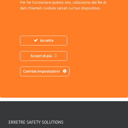
Per far funzionare questo sito, utilizziamo dei file di
dati chiamati cookies salvati sul tuo dispositivo.
Accetta
Acconsento all’archiviazione dei miei
dati secondo l’Informativa sulla Privacy
Scopri di più
Cambia impostazioni
ERRETRE SAFETY SOLUTIONS