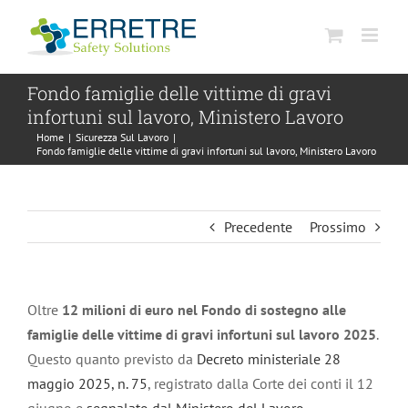
Salta
al
contenuto
Fondo famiglie delle vittime di gravi
infortuni sul lavoro, Ministero Lavoro
Home
|
Sicurezza Sul Lavoro
|
Fondo famiglie delle vittime di gravi infortuni sul lavoro, Ministero Lavoro
Precedente
Prossimo
Oltre
12 milioni di euro nel Fondo di sostegno alle
famiglie delle vittime di gravi infortuni sul lavoro 2025
.
Questo quanto previsto da
Decreto ministeriale 28
maggio 2025, n. 75
, registrato dalla Corte dei conti il 12