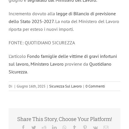
giugno e
segnalato dal Ministero del Lavoro.
Incremento dovuto alla
legge di Bilancio di previsione
dello Stato 2025-2027
. La nota del Ministero del Lavoro
riporta per esteso i nuovi importi.
FONTE: QUOTIDIANO SICUREZZA
L’articolo
Fondo famiglie delle vittime di gravi infortuni
sul lavoro, Ministero Lavoro
proviene da
Quotidiano
Sicurezza
.
Di
|
Giugno 16th, 2025
|
Sicurezza Sul Lavoro
|
0 Commenti
Share This Story, Choose Your Platform!
Facebook
Twitter
Reddit
LinkedIn
WhatsApp
Tumblr
Pinterest
Vk
Email