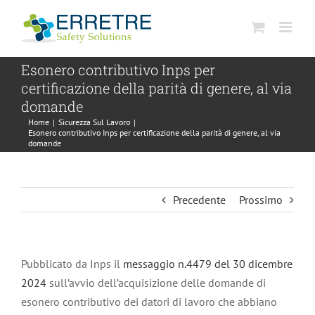
Salta
al
contenuto
Esonero contributivo Inps per
certificazione della parità di genere, al via
domande
Home
|
Sicurezza Sul Lavoro
|
Esonero contributivo Inps per certificazione della parità di genere, al via
domande
Precedente
Prossimo
Pubblicato da Inps il
messaggio n.4479 del 30 dicembre
2024
sull’avvio dell’acquisizione delle domande di
esonero contributivo dei datori di lavoro che abbiano