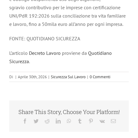
sgravio contributivo per le imprese con certificazione
UNI/PdR 192:2026 sulla conciliazione tra vita familiare
e lavoro, fino a 50mila euro all’anno per ogni impresa.
FONTE: QUOTIDIANO SICUREZZA
L’articolo
Decreto Lavoro
proviene da
Quotidiano
Sicurezza
.
Di
|
Aprile 30th, 2026
|
Sicurezza Sul Lavoro
|
0 Commenti
Share This Story, Choose Your Platform!
Facebook
Twitter
Reddit
LinkedIn
WhatsApp
Tumblr
Pinterest
Vk
Email