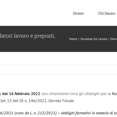
Home
Chi Siamo
atori lavoro e preposti,
Home
|
Sicurezza Sul Lavoro
|
Decre
.1 del 16 febbraio 2022
con chiarimenti circa gli obblighi per la
fo
l’art. 13 del Dl n. 146/2021
,
Decreto Fiscale
.
6/2021 (conv. da L. n. 215/2021) – obblighi formativi in materia di sa