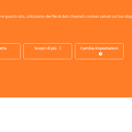
a prossima disposizione.
e questo sito, utilizziamo dei file di dati chiamati cookies salvati sul tuo disp
 lavoro e preposti, chiarimenti Inl
proviene da
Quotidiano Sicurez
etta
Scopri di più
Cambia impostazioni