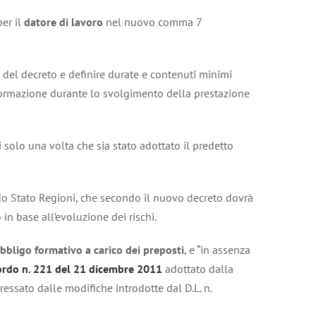
per il
datore di lavoro
nel nuovo comma 7
 del decreto e definire durate e contenuti minimi
a formazione durante lo svolgimento della prestazione
 solo una volta che sia stato adottato il predetto
do Stato Regioni, che secondo il nuovo decreto dovrà
n base all’evoluzione dei rischi.
bbligo formativo a carico dei preposti
, e “in assenza
ordo n. 221 del 21 dicembre 2011
adottato dalla
essato dalle modifiche introdotte dal D.L. n.