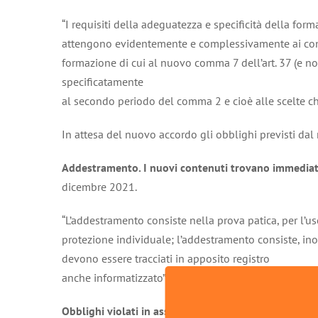
“I requisiti della adeguatezza e specificità della fo
attengono evidentemente e complessivamente ai conten
formazione di cui al nuovo comma 7 dell’art. 37 (e no
specificatamente
al secondo periodo del comma 2 e cioè alle scelte ch
In attesa del nuovo accordo gli obblighi previsti dal
Addestramento. I nuovi contenuti trovano immediat
dicembre 2021.
“L’addestramento consiste nella prova patica, per l’uso
protezione individuale; l’addestramento consiste, inolt
devono essere tracciati in apposito registro
anche informatizzato”
Obblighi violati in assenza di “prova pratica” e/o del