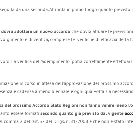
à seguita da una seconda. Affronta in primo luogo quanto previsto 
i dovrà adottare un nuovo accordo
che dovrà attuare le previsioni
olgimento e di verifica, comprese le “verifiche di efficacia dell
avoro. La verifica dell’adempimento “potrà correttamente effettuarsi
ormazione in corso in attesa dell’approvazione del prossimo accor
resenza e cadenza almeno biennale e ogni qualvolta sia necessario i
esa del prossimo Accordo Stato Regioni non fanno venire meno l’o
tanto essere formati
secondo quanto già previsto dal vigente
acc
comma 2 dell’art. 37 del D.Lgs. n. 81/2008 e che non è stato inter