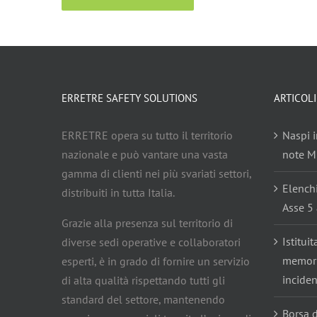
ERRETRE SAFETY SOLUTIONS
ARTICOLI
ERRETRE opera su tutto il territorio
Naspi i
nazionale e può vantare una vasta
note Mi
gamma di clienti nei più svariati settori,
Elench
distribuiti in tutta Italia.
Asse 5 
Grazie alla presenza sul territorio di
Istitui
diverse sedi operative e collaboratori
memoria
esperti, è in grado di fornire un servizio
inciden
di alta qualità rispettando tutti gli
standard del settore, mantenendo
Borsa d