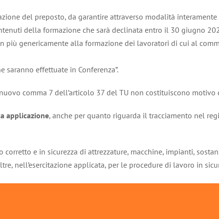
rmazione del preposto, da garantire attraverso modalità interamente
uti della formazione che sarà declinata entro il 30 giugno 2022 i
n più genericamente alla formazione dei lavoratori di cui al comma
e saranno effettuate in Conferenza”.
 nuovo comma 7 dell’articolo 37 del TU non costituiscono motivo di
a applicazione
, anche per quanto riguarda il tracciamento nel regi
 corretto e in sicurezza di attrezzature, macchine, impianti, sostanz
re, nell’esercitazione applicata, per le procedure di lavoro in sicu
la “esercitazione applicata”
.
Non utilizzabile ai fini sanzionatori
il