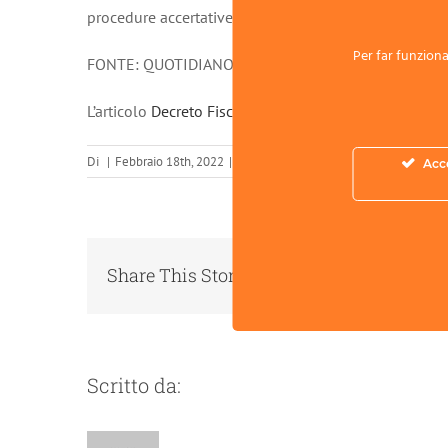
procedure accertative e probabilmente inserito in un
Per far funzionar
FONTE: QUOTIDIANO SICUREZZA
L’articolo
Decreto Fiscale, formazione sicurezza datori
Di
|
Febbraio 18th, 2022
|
Sicurezza Sul Lavoro
|
0 Commenti
Acc
Share This Story, Choose Your Platform!
Scritto da: