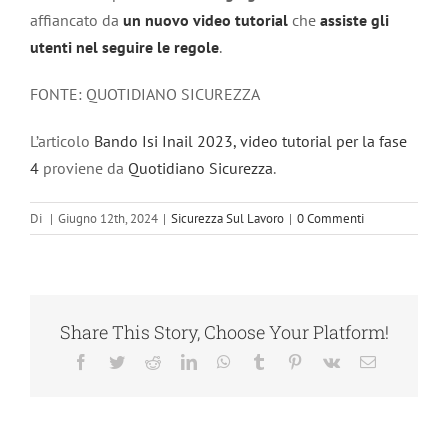
affiancato da
un nuovo video tutorial
che
assiste gli
utenti nel seguire le regole
.
FONTE: QUOTIDIANO SICUREZZA
L’articolo
Bando Isi Inail 2023, video tutorial per la fase
4
proviene da
Quotidiano Sicurezza
.
Di
|
Giugno 12th, 2024
|
Sicurezza Sul Lavoro
|
0 Commenti
Share This Story, Choose Your Platform!
Facebook
Twitter
Reddit
LinkedIn
WhatsApp
Tumblr
Pinterest
Vk
Email