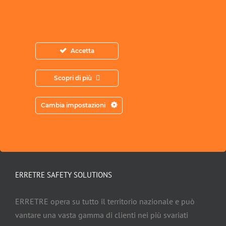
Acconsento all’archiviazione dei miei
dati secondo l’Informativa sulla Privacy
Accetta
Scopri di più
Cambia impostazioni
ERRETRE SAFETY SOLUTIONS
ERRETRE opera su tutto il territorio nazionale e può
vantare una vasta gamma di clienti nei più svariati