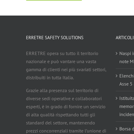
ERRETRE SAFETY SOLUTIONS
ARTICOLI
ERRETRE opera su tutto il territorio
Naspi i
nazionale e può vantare una vasta
note Mi
gamma di clienti nei più svariati settori,
Elench
distribuiti in tutta Italia.
Asse 5 
Grazie alla presenza sul territorio di
Istitui
diverse sedi operative e collaboratori
memoria
esperti, è in grado di fornire un servizio
inciden
di alta qualità rispettando tutti gli
standard del settore, mantenendo
Borsa d
prezzi concorrenziali tramite l’unione di