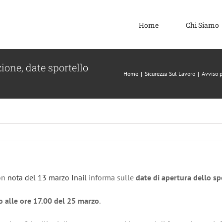
Home
Chi Siamo
one, date sportello
Home
|
Sicurezza Sul Lavoro
|
Avviso 
Con
nota del 13 marzo Inail
informa sulle
date di apertura dello sp
o alle ore 17.00 del 25 marzo
.