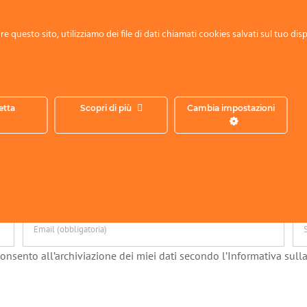
e questo sito, utilizziamo dei file di dati chiamati cookies salvati sul tuo disp
etta
Scopri di più
Cambia impostazioni
onsento all’archiviazione dei miei dati secondo l’Informativa sulla