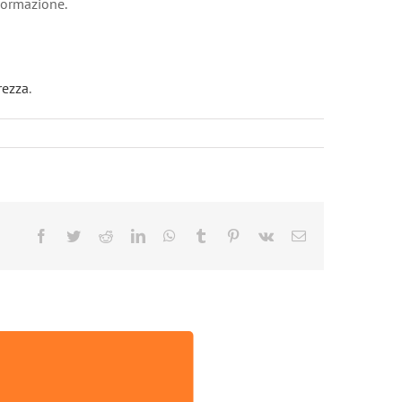
nformazione.
rezza
.
Facebook
Twitter
Reddit
LinkedIn
WhatsApp
Tumblr
Pinterest
Vk
Email