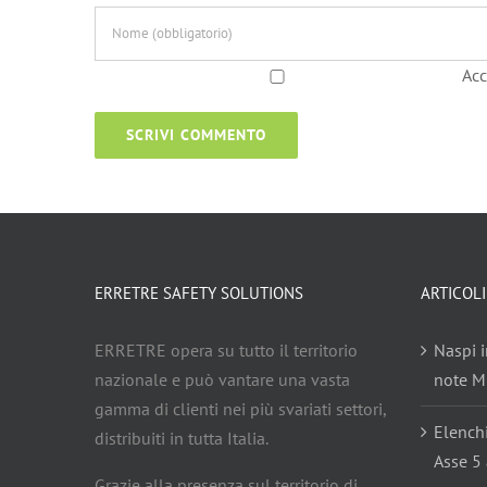
Acc
ERRETRE SAFETY SOLUTIONS
ARTICOLI
ERRETRE opera su tutto il territorio
Naspi i
nazionale e può vantare una vasta
note Mi
gamma di clienti nei più svariati settori,
Elench
distribuiti in tutta Italia.
Asse 5 
Grazie alla presenza sul territorio di