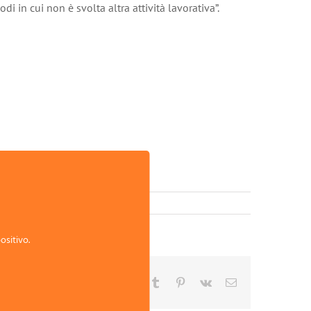
i in cui non è svolta altra attività lavorativa”.
ositivo.
Facebook
Twitter
Reddit
LinkedIn
WhatsApp
Tumblr
Pinterest
Vk
Email