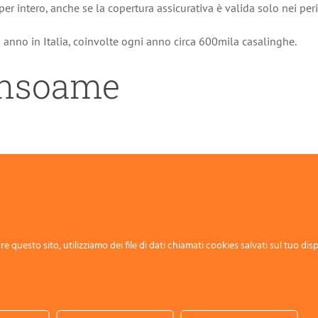
er intero, anche se la copertura assicurativa è valida solo nei period
i anno in Italia, coinvolte ogni anno circa 600mila casalinghe.
ensoame
e e nuova campagna Inail
proviene da
Quotidiano Sicurezza
.
e questo sito, utilizziamo dei file di dati chiamati cookies salvati sul tuo disp