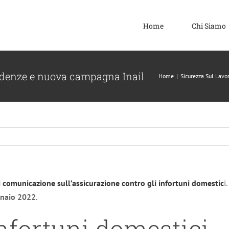
Home
Chi Siamo
adenze e nuova campagna Inail
Home
|
Sicurezza Sul Lavo
 comunicazione sull’assicurazione contro gli infortuni domestic
i
ennaio 2022
.
nfortuni domestici