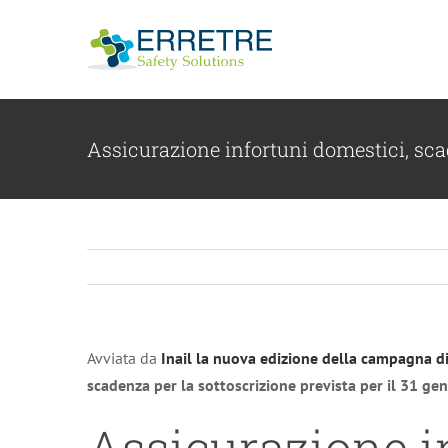
Salta
al
contenuto
Assicurazione infortuni domestici, sc
Avviata da
Inail la nuova edizione della campagna di
scadenza per la sottoscrizione prevista per il 31 g
Assicurazione i