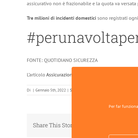
assicurativo non è frazionabile e la quota va versata p
Tre milioni di incidenti domestici
sono registrati ogn
#perunavoltap
FONTE: QUOTIDIANO SICUREZZA
L’articolo
Assicurazione infortuni domestici, scadenz
Di
|
Gennaio 5th, 2022
|
Sicurezza Sul Lavoro
|
0 Commenti
Per far funzionar
Share This Story, Choose Your Platform!