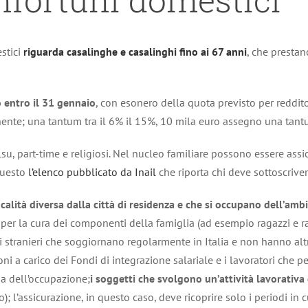
estici
riguarda casalinghe e casalinghi fino ai 67 anni
, che presta
o entro il 31 gennaio
, con esonero della quota previsto per reddito
ente; una tantum tra il 6% il 15%, 10 mila euro assegno una tantum
Lsu, part-time e religiosi. Nel nucleo familiare possono essere assic
Questo
l’elenco pubblicato da Inail
che riporta chi deve sottoscriver
alità diversa dalla città di residenza e che si occupano dell’ambi
er la cura dei componenti della famiglia (ad esempio ragazzi e rag
 stranieri che soggiornano regolarmente in Italia e non hanno altra
oni a carico dei Fondi di integrazione salariale e i lavoratori che
ia dell’occupazione;
i soggetti che svolgono un’attività lavorativa
 l’assicurazione, in questo caso, deve ricoprire solo i periodi in cu