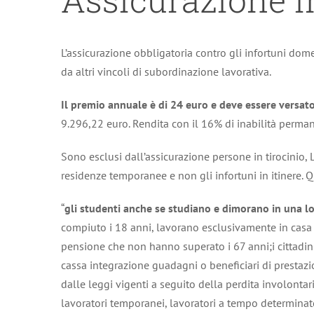
L’assicurazione obbligatoria contro gli infortuni dom
da altri vincoli di subordinazione lavorativa.
Il premio annuale è di 24 euro e deve essere versat
9.296,22 euro. Rendita con il 16% di inabilità perman
Sono esclusi dall’assicurazione persone in tirocinio, 
residenze temporanee e non gli infortuni in itinere. 
“
gli studenti anche se studiano e dimorano in una loc
compiuto i 18 anni, lavorano esclusivamente in casa p
pensione che non hanno superato i 67 anni;i cittadini
cassa integrazione guadagni o beneficiari di prestazi
dalle leggi vigenti a seguito della perdita involontar
lavoratori temporanei, lavoratori a tempo determinato);