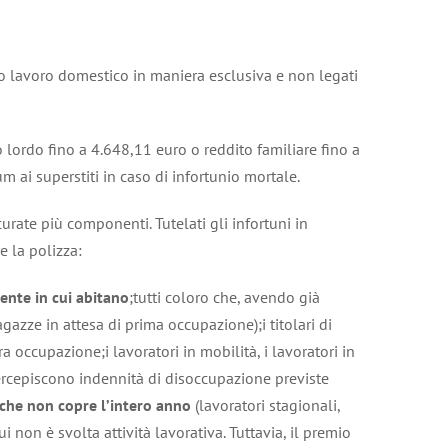
no lavoro domestico in maniera esclusiva e non legati
 lordo fino a 4.648,11 euro o reddito familiare fino a
 ai superstiti in caso di infortunio mortale.
urate più componenti. Tutelati gli infortuni in
e la polizza:
ente in cui abitano
;tutti coloro che, avendo già
azze in attesa di prima occupazione);i titolari di
 occupazione;i lavoratori in mobilità, i lavoratori in
 percepiscono indennità di disoccupazione previste
 che non copre l’intero anno
(lavoratori stagionali,
i non è svolta attività lavorativa. Tuttavia, il premio