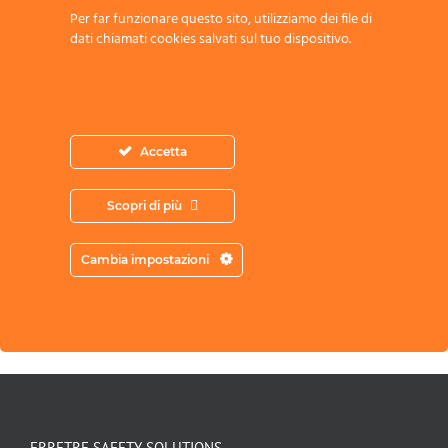
Per far funzionare questo sito, utilizziamo dei file di
dati chiamati cookies salvati sul tuo dispositivo.
Accetta
Acconsento all’archiviazione dei miei
dati secondo l’Informativa sulla Privacy
Scopri di più
Cambia impostazioni
ERRETRE SAFETY SOLUTIONS