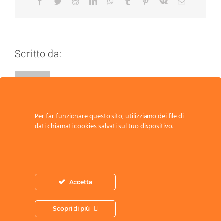
Facebook
Twitter
Reddit
LinkedIn
WhatsApp
Tumblr
Pinterest
Vk
Email
Scritto da:
Per far funzionare questo sito, utilizziamo dei file di
dati chiamati cookies salvati sul tuo dispositivo.
Scrivi un commento
Commento
Accetta
Scopri di più