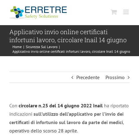
Salta
al
contenuto
Applicativo invio online certificati
infortuni lavoro, circolare Inail 14 giugno
Home
|
Sicurezza Sul Lavoro
|
Applicativo invio online certificati infortuni lavoro, circolare Inail 14 giugno
Precedente
Prossimo
Con
circolare n.25 del 14 giugno 2022 Inail
ha riportato
indicazioni
sull’utilizzo dell’applicativo per l’invio dei
certificati di infortunio sul lavoro da parte dei medici
,
operativo dello scorso 28 aprile
.