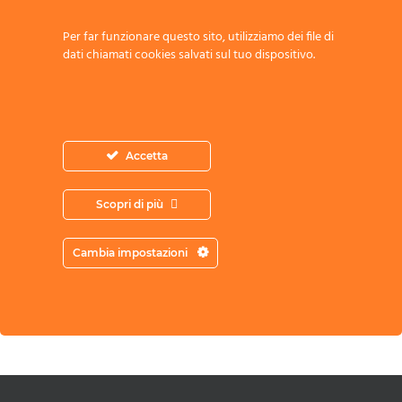
Per far funzionare questo sito, utilizziamo dei file di
dati chiamati cookies salvati sul tuo dispositivo.
Accetta
Acconsento all’archiviazione dei miei
Scopri di più
dati secondo l’Informativa sulla Privacy
Cambia impostazioni