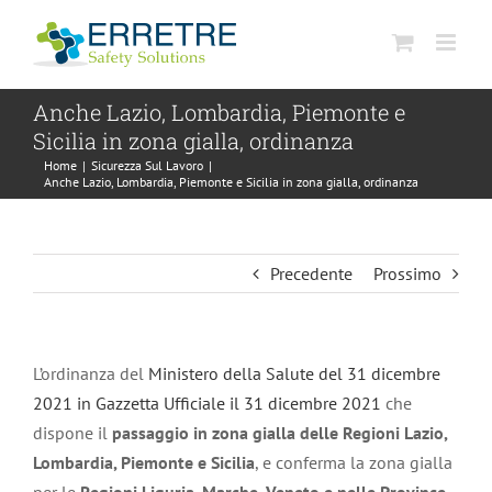
Salta
al
contenuto
Anche Lazio, Lombardia, Piemonte e
Sicilia in zona gialla, ordinanza
Home
|
Sicurezza Sul Lavoro
|
Anche Lazio, Lombardia, Piemonte e Sicilia in zona gialla, ordinanza
Precedente
Prossimo
L’ordinanza del
Ministero della Salute del 31 dicembre
2021 in Gazzetta Ufficiale il 31 dicembre 2021
che
dispone il
passaggio in zona gialla delle Regioni Lazio,
Lombardia, Piemonte e Sicilia
, e conferma la zona gialla