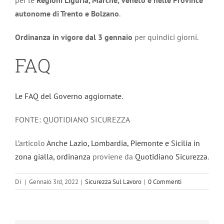
per le
Regioni Liguria, Marche, Veneto e nelle Province
autonome di Trento e Bolzano
.
Ordinanza in vigore dal 3 gennaio
per quindici giorni.
FAQ
Le FAQ del Governo aggiornate
.
FONTE: QUOTIDIANO SICUREZZA
L’articolo
Anche Lazio, Lombardia, Piemonte e Sicilia in
zona gialla, ordinanza
proviene da
Quotidiano Sicurezza
.
Di
|
Gennaio 3rd, 2022
|
Sicurezza Sul Lavoro
|
0 Commenti