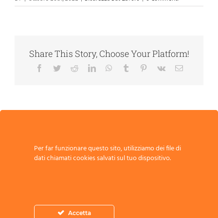
Share This Story, Choose Your Platform!
Facebook
Twitter
Reddit
LinkedIn
WhatsApp
Tumblr
Pinterest
Vk
Email
Scritto da:
Per far funzionare questo sito, utilizziamo dei file di
dati chiamati cookies salvati sul tuo dispositivo.
Scrivi un commento
Accetta