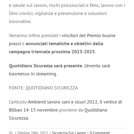
e salute sul lavoro, rischi psicosociali e Dms, lavoro con i
Dms cronici, vigilanza e prevenzione e soluzioni
innovative.
Verranno infine premiati i
vincitori del Premio buone
prassi
e
annunciati tematiche e obiettivi della
campagna triennale prossima 2023-2025
.
Quotidiano Sicurezza sarà presente.
L’evento sarà
trasmesso in streaming
.
FONTE: QUOTIDIANO SICUREZZA
L’articolo
Ambienti lavoro sani e sicuri 2022, il vertice di
Bilbao 14-15 novembre
proviene da
Quotidiano
Sicurezza
.
Di
|
Ottobre 28th, 2022
|
Sicurezza Sul Lavoro
|
0 Commenti