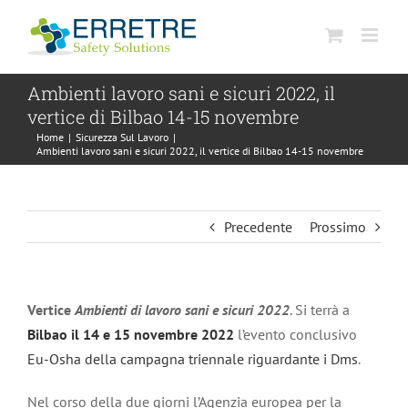
Salta
al
contenuto
Ambienti lavoro sani e sicuri 2022, il
vertice di Bilbao 14-15 novembre
Home
|
Sicurezza Sul Lavoro
|
Ambienti lavoro sani e sicuri 2022, il vertice di Bilbao 14-15 novembre
Precedente
Prossimo
Vertice
Ambienti di lavoro sani e sicuri 2022
. Si terrà a
Bilbao il 14 e 15 novembre 2022
l’evento conclusivo
Eu-Osha della campagna triennale riguardante i Dms
.
Nel corso della due giorni l’Agenzia europea per la