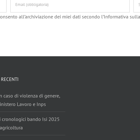
onsento all’archiviazione dei miei dati secondo l’Informativa sulla
 RECENTI
n caso di violenza di genere,
nistero Lavoro e Inps
i cronologici bando Isi 2025
agricoltura