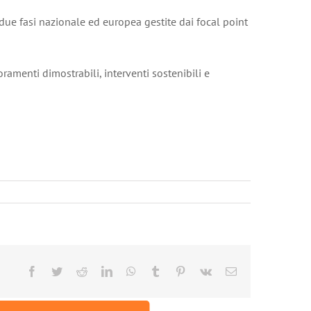
 due fasi nazionale ed europea gestite dai focal point
ramenti dimostrabili, interventi sostenibili e
Facebook
Twitter
Reddit
LinkedIn
WhatsApp
Tumblr
Pinterest
Vk
Email