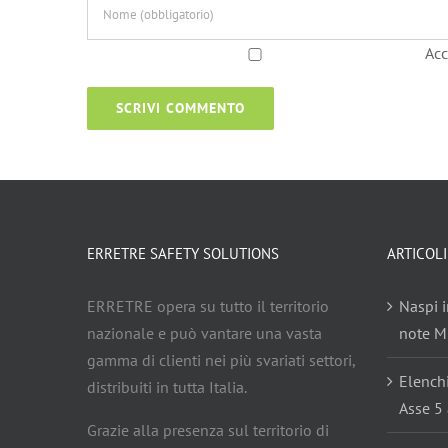
Acc
ERRETRE SAFETY SOLUTIONS
ARTICOLI
ERRETRE opera su tutto il territorio
Naspi i
nazionale e può vantare una vasta
note Mi
gamma di clienti nei più svariati settori,
Elench
distribuiti in tutta Italia.
Asse 5 
Grazie alla presenza sul territorio di