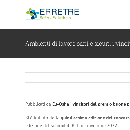
Salta
al
contenuto
Ambienti di lavoro sani e sicuri, i vinc
Pubblicati da
Eu-Osha i vincitori del premio buone p
Si è trattato della
quindicesima edizione del concors
edizione del summit di Bilbao novembre 2022.