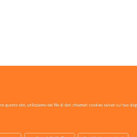
istico Inail
proviene da
Quotidiano Sicurezza
.
e questo sito, utilizziamo dei file di dati chiamati cookies salvati sul tuo disp