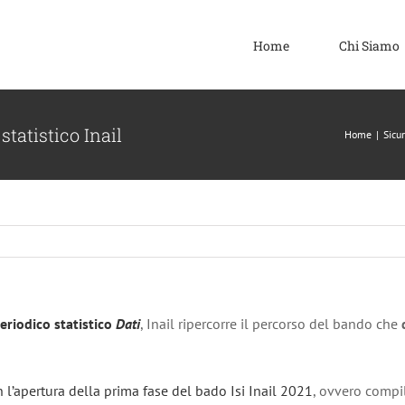
Home
Chi Siamo
 statistico Inail
Home
|
Sicu
eriodico statistico
Dati
, Inail ripercorre il percorso del bando che
d
 l’apertura della prima fase del bado Isi Inail 2021
, ovvero comp