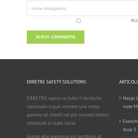
Acc
ERRETRE SAFETY SOLUTIONS
ARTICOLI
ERRETRE opera su tutto il territorio
Naspi i
nazionale e può vantare una vasta
note Mi
gamma di clienti nei più svariati settori,
Elench
distribuiti in tutta Italia.
Asse 5 
Grazie alla presenza sul territorio di