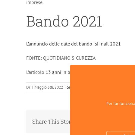
imprese.
Bando 2021
L’annuncio delle date del bando Isi Inail 2021
FONTE: QUOTIDIANO SICUREZZA
L’articolo
13 anni in bandi Isi, i dati nel periodico stat
Di
|
Maggio 5th, 2022
|
Sicurezza Sul Lavoro
|
0 Commenti
Per far funzionar
Share This Story, Choose Your Platform!