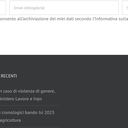
onsento all’archiviazione dei miei dati secondo l’Informativa sulla
 RECENTI
n caso di violenza di genere,
nistero Lavoro e Inps
i cronologici bando Isi 2025
agricoltura