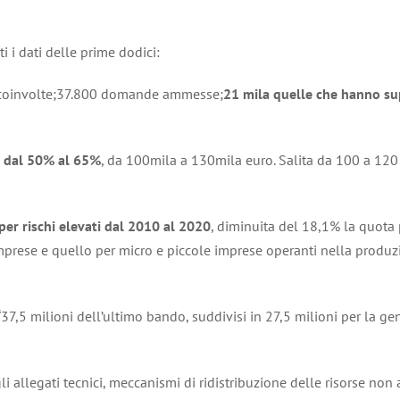
ti i dati delle prime dodici:
se coinvolte;37.800 domande ammesse;
21 mila quelle che hanno sup
3 dal 50% al 65%
, da 100mila a 130mila euro. Salita da 100 a 120
er rischi elevati dal 2010 al 2020
, diminuita del 18,1% la quota 
imprese e quello per micro e piccole imprese operanti nella produzi
i “37,5 milioni dell’ultimo bando, suddivisi in 27,5 milioni per la g
i allegati tecnici, meccanismi di ridistribuzione delle risorse non 